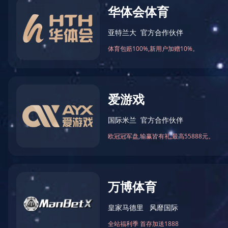

HTH.COM-华体会（中国）
>
ERP产品
>
ERP系统
>
产品功能
来源： HTH